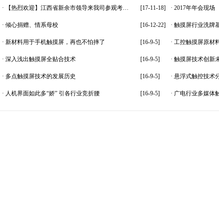
·
【热烈欢迎】江西省新余市领导来我司参观考…
[17-11-18]
·
2017年年会现场
·
倾心捐赠、情系母校
[16-12-22]
·
触摸屏行业洗牌
·
新材料用于手机触摸屏，再也不怕摔了
[16-9-5]
·
工控触摸屏原材料
·
深入浅出触摸屏全贴合技术
[16-9-5]
·
触摸屏技术创新
·
多点触摸屏技术的发展历史
[16-9-5]
·
悬浮式触控技术
·
人机界面如此多“娇” 引各行业竞折腰
[16-9-5]
·
广电行业多媒体