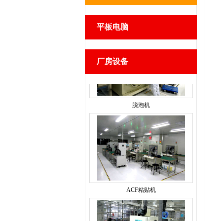
平板电脑
厂房设备
脱泡机
ACF粘贴机