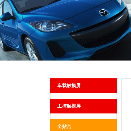
ACF粘贴机
TP贴合点胶烘烤固化机
车载触摸屏
工控触摸屏
热压机
全贴合