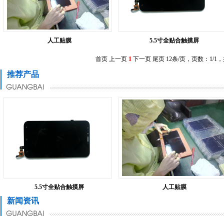
人工贴膜
5.5寸全贴合触摸屏
首页
上一页
1
下一页
尾页
12条/页，
页数：1
/1
推荐产品
5.5寸全贴合触摸屏
人工贴膜
新闻资讯