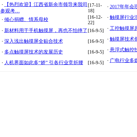
·
【热烈欢迎】江西省新余市领导来我司
[17-11-
·
2017年年会
18]
参观考…
[16-12-
·
触摸屏行业
·
倾心捐赠、情系母校
22]
·
工控触摸屏原
·
新材料用于手机触摸屏，再也不怕摔了
[16-9-5]
·
触摸屏技术
·
深入浅出触摸屏全贴合技术
[16-9-5]
·
悬浮式触控
·
多点触摸屏技术的发展历史
[16-9-5]
·
广电行业多
·
人机界面如此多“娇” 引各行业竞折腰
[16-9-5]