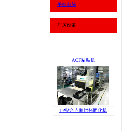
平板电脑
厂房设备
ACF粘贴机
TP贴合点胶烘烤固化机